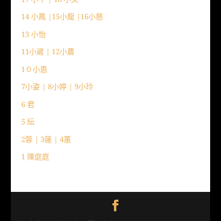
14 小鳳 |15小龍 |16小慈
13 小怡
11小崴 | 12小農
1０小恩
7小姿 | 8小婷 | 9小玲
6 君
5 紜
2蓉 | 3蓮 | 4蕙
1 陳庭庭