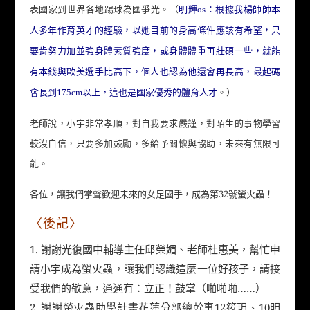
表國家到世界各地踢球為國爭光。（
明輝os：根據我楊帥帥本
人多年作育英才的經驗，以她目前的身高條件應該有希望，只
要肯努力加並強身體素質強度，或身體體重再壯碩一些，就能
有本錢與歐美選手比高下，個人也認為他還會再長高，最起碼
。）
會長到175cm以上，這也是國家優秀的體育人才
老師說，小宇非常孝順，對自我要求嚴謹，對陌生的事物學習
較沒自信，只要多加鼓勵，多給予關懷與協助，未來有無限可
能。
各位，讓我們掌聲歡迎未來的女足國手，成為第32號螢火蟲！
〈後記〉
1. 謝謝光復國中輔導主任邱榮媚、老師杜惠美，幫忙申
請小宇成為螢火蟲，讓我們認識這麼一位好孩子，請接
受我們的敬意，通通有：立正！鼓掌（啪啪啪……）
2. 謝謝螢火蟲助學計畫花蓮分部總幹事12筱玥、10明