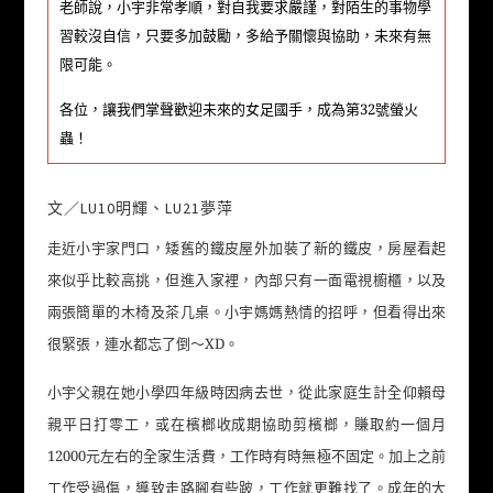
老師說，小宇非常孝順，對自我要求嚴謹，對陌生的事物學
習較沒自信，只要多加鼓勵，多給予關懷與協助，未來有無
限可能。
各位，讓我們掌聲歡迎未來的女足國手，成為第32號螢火
蟲！
文／LU10明輝、LU21夢萍
走近小宇家門口，矮舊的鐵皮屋外加裝了新的鐵皮，房屋看起
來似乎比較高挑，但進入家裡，內部只有一面電視櫥櫃，以及
兩張簡單的木椅及茶几桌。小宇媽媽熱情的招呼，但看得出來
很緊張，連水都忘了倒～XD。
小宇父親在她小學四年級時因病去世，從此家庭生計全仰賴母
親平日打零工，或在檳榔收成期協助剪檳榔，賺取約一個月
12000元左右的全家生活費，工作時有時無極不固定。加上之前
工作受過傷，導致走路腳有些跛，工作就更難找了。成年的大