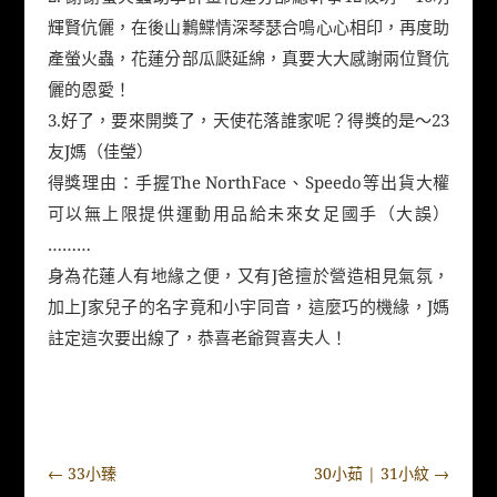
輝賢伉儷，在後山鶼鰈情深琴瑟合鳴心心相印，再度助
產螢火蟲，花蓮分部瓜瓞延綿，真要大大感謝兩位賢伉
儷的恩愛！
3.好了，要來開獎了，天使花落誰家呢？得獎的是～23
友J媽（佳瑩）
得獎理由：手握The NorthFace、Speedo等出貨大權
可以無上限提供運動用品給未來女足國手（大誤）
………
身為花蓮人有地緣之便，又有J爸擅於營造相見氣氛，
加上J家兒子的名字竟和小宇同音，這麼巧的機緣，J媽
註定這次要出線了，恭喜老爺賀喜夫人！
←
33小臻
30小茹 | 31小紋
→