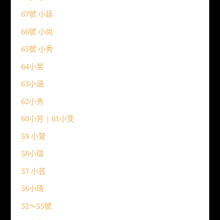
67號 小廷
66號 小尚
65號 小秀
64小芙
63小涵
62小秀
60小芳 | 61小芠
59 小萱
58小瑄
57 小芸
56小琦
52〜55號