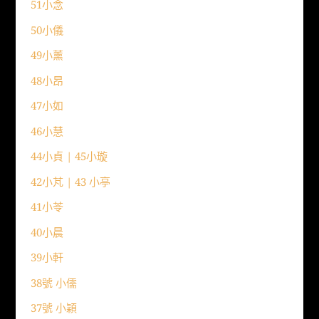
51小念
50小儀
49小薰
48小昂
47小如
46小慧
44小貞 | 45小璇
42小芃 | 43 小亭
41小苓
40小晨
39小軒
38號 小儒
37號 小穎