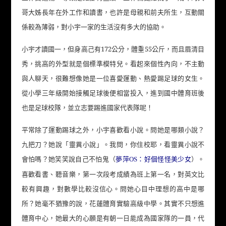
哥大姊長年在外工作和讀書，也許是母親和前夫所生，互動關
係較為薄弱，對小宇一家的生活沒有多大的協助。
小宇才讀國一，但身高己有172公分，體重55公斤，而且眉清目
秀，挑高的外型就是個標準模特兒。看起來個性內向，不主動
與人聊天，很難想像她是一位喜愛運動、熱愛踢足球的女生。
從小學三年級開始接觸足球後便相當投入，進到國中體育班後
也是足球校隊，並立志要踢進國家代表隊呢！
平常除了運動踢球之外，小宇喜歡看小說。問她是哪類小說？
九把刀？她說「靈異小說」。我問，你住校耶，看靈異小說不
會怕嗎？她笑笑說自己不怕鬼（
）。
夢萍OS：好個怪怪美少女
喜歡看書、聽音樂，第一次段考成績為班上第一名，對英文比
較有興趣，對數學比較沒信心。問她心目中理想的高中是哪
所？她毫不猶豫的說，花蓮體育實驗高級中學。其實不只想進
體育中心，她最大的心願是有朝一日能成為國家隊的一員，代