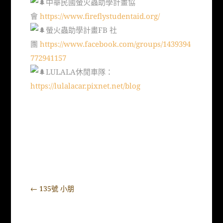
中華民國螢火蟲助學計畫協
會
https://www.fireflystudentaid.org/
螢火蟲助學計畫FB 社
團
https://www.facebook.com/groups/1439394
772941157
LULALA休閒車隊：
https://lulalacar.pixnet.net/blog
←
135號 小朋