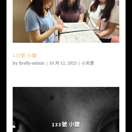
133號 小婕
by
firefly-admin
|
10 月 12, 2025
|
小天使
133號 小婕