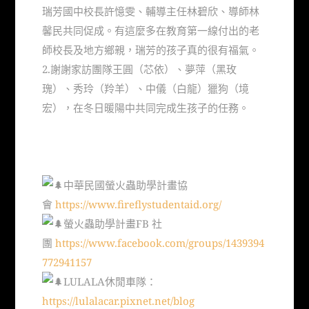
瑞芳國中校長許憶雯、輔導主任林碧欣、導師林
馨民共同促成。有這麼多在教育第一線付出的老
師校長及地方鄉親，瑞芳的孩子真的很有福氣。
2.謝謝家訪團隊王圓（芯依）、夢萍（黑玫
瑰）、秀玲（羚羊）、中儀（白龍）獵狗（境
宏），在冬日暖陽中共同完成生孩子的任務。
中華民國螢火蟲助學計畫協
會
https://www.fireflystudentaid.org/
螢火蟲助學計畫FB 社
團
https://www.facebook.com/groups/1439394
772941157
LULALA休閒車隊：
https://lulalacar.pixnet.net/blog