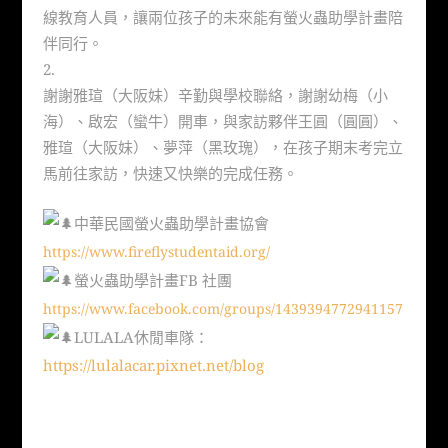
線教育人員，讓兩位孩子的未來能有螢火蟲助學計畫陪
伴同行。
謝謝雅瑄（大阪妹）辛勤與學校聯絡，謝謝幼梅（小
海）、啟宏（蠻牛）開車，與家訪夥伴王圓（圓圓）、
雅瑄（大阪妹）、夢萍（黑玫瑰），在孩子期末考完立
馬前往家訪，快速又快樂的完成任務。
中華民國螢火蟲助學計畫協會
https://www.fireflystudentaid.org/
螢火蟲助學計畫FB 社團
https://www.facebook.com/groups/1439394772941157
LULALA休閒車隊：
https://lulalacar.pixnet.net/blog