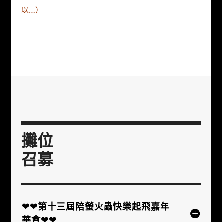
以…）
攤位
召募
❤❤第十三屆陪螢火蟲快樂起飛嘉年
華會❤❤