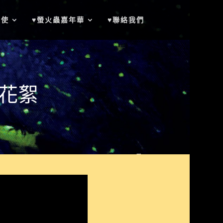
天使
♥螢火蟲嘉年華
♥聯絡我們
華花絮