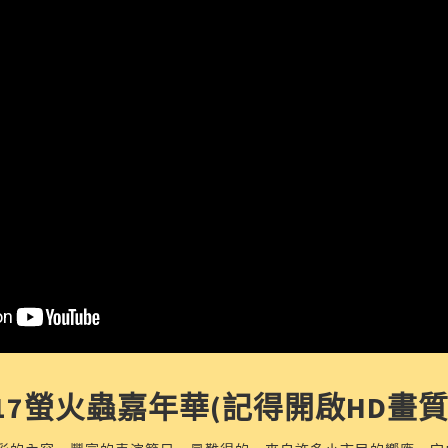
017螢火蟲嘉年華(記得開啟HD畫質