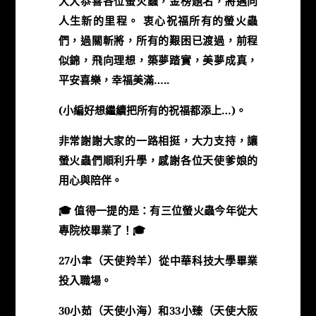
大大恭喜各位螢火蟲，金榜題名，將邁向
人生新的里程。 衷心祝福所有的螢火蟲
們，過關斬將，所有的艱困已渡過，前程
似錦，飛向理想，築夢踏實，美夢成真，
平安喜樂，幸福美滿…..
(小編好想繼續把所有的祝福都添上…)。
非常謝謝大家的一路相挺，大力支持，讓
螢火蟲們順利升學，感謝各位天使爹娘的
用心與陪伴。
🎓
值得一提的是：有三位螢火蟲今年從大
專院校畢業了！
🎓
27小聿（天使羚羊）從中華科技大學畢業
投入職場。
30小茹（天使小海）和33小臻（天使大阪