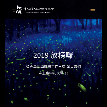
2019 放榜囉
螢火蟲助學計畫工作日誌-螢火蟲們
考上高中和大學了!