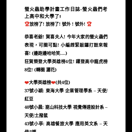
螢火蟲助學計畫工作日誌-螢火蟲們考
上高中和大學了!
🏆
放榜了! 放榜了! 號外 ! 號外!
🏆
恭喜老爺! 賀喜夫人! 今年大家的螢火蟲們
表現，可圈可點! 小編趕緊敲鑼打鼓來報
喜! (邊跑邊哈哈笑….)
狂賀榮登大學英雄榜4位! 躍登高中龍虎榜
8位! (轉圈 灑花)
❤️
大學英雄榜
❤️
(共4位)
37號小穎: 東海大學 企業管理學系 – 天使/
紅豆
40號小晨: 崑山科技大學 視覺傳達設計系 –
天使/土撥鼠
43號小亭: 高雄餐旅大學 應用英文系 – 天
使/J媽