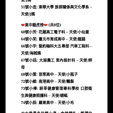
51號小念: 東華大學 族群關係與文化學系 –
天使/J媽
❤️
高中龍虎榜
❤️
(共8位)
60號小芳: 花蓮高工電子科 – 天使/小仙童
64號小芙: 臺北市育成高中 – 天使/龍貓
66號小宇: 聖約翰科大五專部 汽車工程科 –
天使/海賊媽
67號小廷: 大湖農工 室內設計科 – 天使/師
母
68號小萱: 苗栗高中 – 天使/小瓶子
72號小維: 南港高中 – 天使/飄髮
73號小禪: 耕莘健康管理專科學校 口腔衛
生與健康照護科 – 天使/蜻蜓
74號小辰: 羅東高中 – 天使/小毛